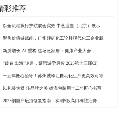
精彩推荐
以全流程执行护航展会实效 中艺盛嘉（北京）展示
聚焦价值链赋能，广州领矿化工诠释现代化工企业新
新质增长·AI 重构 这场泛家居 + 健康产业大会，
“破卷.出海”论道，慕思游学启智 2025第十三届CF
十五年匠心坚守！苏州诚峰让自动化生产更高效可靠
以包装为媒 传品牌之美 雄海包装用十二年匠心书写
2025剖腹产疤痕修复指南：实测5款高口碑祛疤膏，