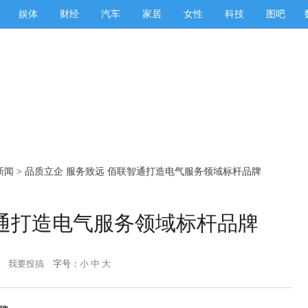
娱体
财经
汽车
家居
女性
科技
图吧
新闻
> 品质立企 服务致远 佰联智通打造电气服务领域标杆品牌
智通打造电气服务领域标杆品牌
我要投搞
字号：
小
中
大